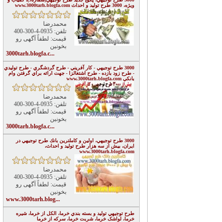
ويژه، 3000 طرح توليد و احداث www.3000tarh.blogfa.com
محمدرضا
تلفن: 0935-4-300-400
قیمت: لطفاً آگهی رو
بخونین
3000tarh.blogfa.c...
3000 طرح توجيهي - كار آفريني - طرح گردشگري - طرح توليدي
- طرح زود بازده - طرح اشتغالزا - جهت ارائه براي گرفتن وام
بانكي www.3000tarh.blogfa.com
محمدرضا
تلفن: 0935-4-300-400
قیمت: لطفاً آگهی رو
بخونین
3000tarh.blogfa.c...
3000 طرح توجيهي، اولين و كاملترين بانك طرح توجيهي در
ايران، بيش از سه هزار طرح توليد و احداث،
www.3000tarh.blogfa.com
محمدرضا
تلفن: 0935-4-300-400
قیمت: لطفاً آگهی رو
بخونین
www.3000tarh.blog...
طرح توجيهي توليد و بسته بندي خرما، الکل از خرما، شيره
خرما، لواشک خرما، شربت خرما، سرکه از خرما