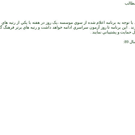
 با توجه به برنامه اعلام شده از سوي موسسه ،يک روز در هفته با يکي از رتبه هاي 
ند . اين برنامه تا روز آزمون سراسري ادامه خواهد داشت و رتبه هاي برتر فرهنگ گ
ل حمايت و پشتيباني نمايند .
89: