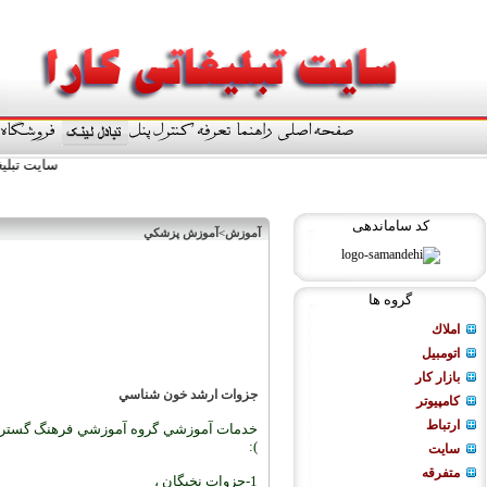
سایت تبلیغاتی کارا آماد
کد ساماندهی
آموزش>آموزش پزشكي
گروه ها
املاك
اتومبيل
بازار كار
جزوات ارشد خون شناسي
كامپيوتر
ارتباط
خدمات آموزشي گروه آموزشي فرهنگ گستر ن
):
سایت
متفرقه
1-جزوات نخبگان ،