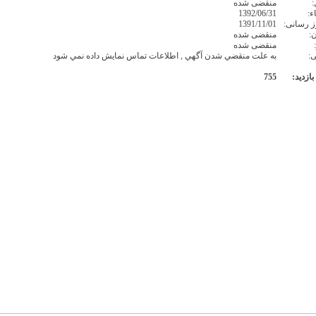
:
منقضی شده
ء:
1392/06/31
ز رسانی:
1391/11/01
:
منقضی شده
منقضی شده
ی:
به علت منقضي شدن آگهي , اطلاعات تماس نمايش داده نمي شود
بازدید:
755