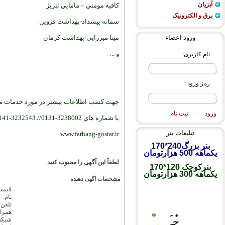
آبزیان
کافيه مومني – مامايي تبريز
برق و الکترونیک
سمانه پيشداد-بهداشت قزوين
مينا ميرزايي-بهداشت کرمان
ورود اعضاء
و ...
نام کاربری:
رمز ورود :
جهت کسب اطلاعات بيشتر در مورد خدمات مو
ورود
ثبت نام
با شماره هاي 3238002-0131// 3232543-0141تماس حاصل فرمايند .
تبلیغات بنر
www.farhang-gostar.ir
بنر بزرگ
240*170
یکماهه 500 هزارتومان
لطفاً این آگهی را محبوب کنید
بنرکوچک 120*170
یکماهه 300 هزارتومان
مشخصات آگهی دهنده
قیمت
نام:
تلفن:
همراه
شبکه