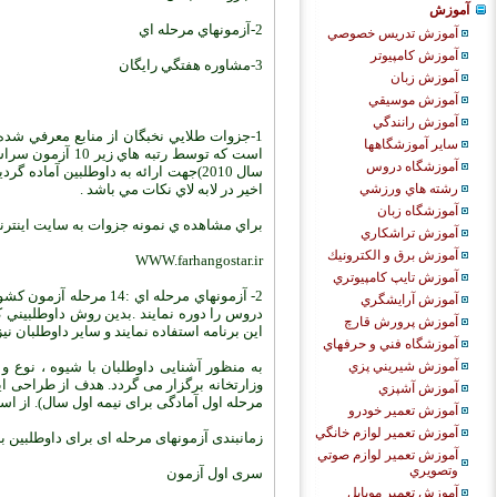
آموزش
2-آزمونهاي مرحله اي
آموزش تدريس خصوصي
آموزش كامپيوتر
3-مشاوره هفتگي رايگان
آموزش زبان
آموزش موسيقي
آموزش رانندگي
1-جزوات طلايي نخبگان از منابع معرفي ش
ساير آموزشگاهها
است که توسط رتبه
آموزشگاه دروس
اخير در لابه لاي نکات مي باشد .
رشته هاي ورزشي
آموزشگاه زبان
براي مشاهده ي نمونه جزوات به سايت اينتر
آموزش تراشكاري
آموزش برق و الكترونيك
WWW.farhangostar.ir
آموزش تايپ كامپيوتري
2- آزمونهاي مرحله اي 
آموزش آرايشگري
دروس را دوره نمايند .بدين روش داوطلبيني
آموزش پرورش قارچ
اين برنامه استفاده نمايند و ساير داوطلبان ني
آموزشگاه فني و حرفهاي
آموزش شيريني پزي
آموزش آشپزي
مرحله اول آمادگی برای نیمه اول سال). از اسفند تا خرداد ماه ی
آموزش تعمير خودرو
آموزش تعمير لوازم خانگي
زمانبندی آزمونهای مرحله ای برای داوطلبین 
آموزش تعمير لوازم صوتي
وتصويري
سری اول آزمون
آموزش تعمير موبايل