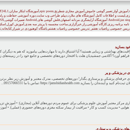
,
,
,
,
,
,
آموزش آواز
تعمیر گوشی خاموش
آموزش مجازی شطرنج
epic poem
آموزشگاه ابتکار سازان
F24L1
,
,
,
زی
لیست و اطلاعات کامل آموزشگاه های ملارد
دیپلم طراحی وب سایت
دوره آموزشی حفاظت و رله
,
,
,
,
jaz sin
فلش گوشی های Android
آموزشگاه آرایشگری مردانه اصفهان
تعمیرات گوشی Android
NX
,
,
,
,
,
,
 نامه برنامه ریزی
کارگاه آموزشی
راز
خبرگزاری
ساخت مجسمه با پرینتر سه بعدی
آموزش کورل
اسکی
,
,
,
دریس خصوصی ریاضیات هفتم_تدریس خصوصی ریاضیات هشتم
باشگاه کوهنوردی در شیراز
کتابخانه
ت
خود بسازید
مراقبت‌های بهداشتی و زیبایی هستید؟ آیا اشتیاق دارید تا مهارت‌هایی بیاموزید که هم به دیگرا
فراهم آورد؟ آکادمی جمشیدیان هلث با افتخار دوره‌های تخصصی و جامع خود را در زمینه‌های زی
ای در پزشکی و پر
یای حرفه‌ای پزشکی و پرستاری بگذار! دوره‌های تخصصی، مدرک معتبر و آموزش زیر نظر برتر
بسازید https://jamshidianhealth.com/ تماس با ما 09157066551...
 مرکز معتبر آموزش علوم پزشکی برای عموم مردم دوره‌های آنلاین (مجازی): • آموزش تز
 هوایی • مدیریت کسب و کار • مراقبت از بیمار سکته مغزی دوره‌های حضوری (عملی): • آموز
‌های پزشکی و پرستاری