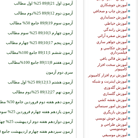
آزمون اول 21|8|89 25% اول مطالب
آموزش جوشكاري
آموزش چاپ و صحافي
آزمون دوم 12|9|89 25%دوم مطالب
آموزش حسابداري
آزمون سوم 19|9|89 جامع 50% مطالب
آموزش خياطي
آموزش رانندگي
آزمون چهارم 3|10|89 25% سوم مطالب
آموزش صفره آرائي
آموزش جواهر سازي
آزمون پنجم 17|10|89 25% چهارم مطالب
آموزش عكاسي و
آزمون ششم 1|11|89 جامع 100%مطالب
فيلمبرداري
آموزش قالي بافي
آزمون هفتم 8|11|89 جامع 100%مطالب
آموزش سخت افزار
كامپيوتر
سری دوم آزمون
آموزش نرم افزار كامپيوتر
آموزش اينترنت و شبكه
آزمون هشتم 13|12|89 25% اول مطالب
آموزش گلدوزي
آزمون نهم 27|12|89 25%دوم مطالب
آموزش گلسازي
آموزش نقشه كشي
آزمون دهم هفته دوم فروردین جامع 50% مطالب
آموزش امور سينمائي
آزمون یازدهم هفته چهارم فروردین 25% سوم مطالب
آموزش بازيگري
آموزش خوش نويسي
آزمون دوازدهم هفته دوم اردیبهشت 25% چهارم مطالب
آموزش طراحي و
خوشنويسي
آزمون سیزدهم هفته چهارم اردیبهشت جامع 100%مطالب
آموزش موسيقي