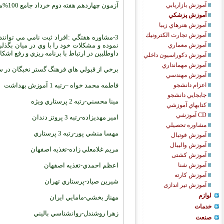
آزمون چهاردهم هفته دوم خرداد جامع 100%مطالب
آموزش بازاريابي
آموزش پزشكي
آموزش هنرهاي زيبا
آموزش تجارت الكترونيك
3-مشاوره هفتگي :افراد ثبت نامي مي توانند
نموده و مشکلات خود را با وي در ميان بگذلر
آموزش معماري
داوطلبين در ارتباط با برنامه ريزي و رفع اشکا
آموزش دكوراسيون داخلي
آموزش مهمانداري
برخي از قبولي هاي فرهنگ گستر نخبگان در سال 
آموزش مهندسي
فاطمه محمد خواه –رتبه 1 آموزش بهداشت
اعزام دانشجو
جابجايي دانشجو
مينا محسني-رتبه 2 پرستاري ويژه
كتابهاي آموزشي
CD آموزشي
امير مهديزاده-رتبه 3 پروتز دندان
مشاوره تحصيلي
مهسا منشي پور-رتبه 3 پرستاري
آموزش فوتبال
آموزش والیبال
مريم غلامعلي زاده-تغذيه اصفهان
آموزش کشتی
اعظم احمدي-تغذيه اصفهان
آموزش شنا
آموزش کارته
شيرين صياد-پرستاري تهران
آموزش تیر اندازی
لوازم
مهناز بخشي-مامايي ايران
خدمات
زهرا روشندل-روانشناسي باليني
صنعت