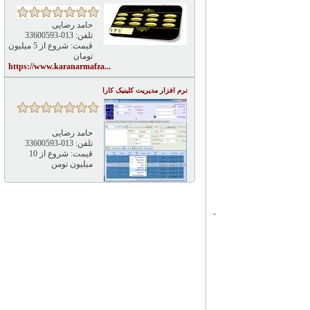
حامد رضایی
تلفن: 013-33600593
قیمت: شروع از 5 میلیون
تومان
https://www.karanarmafza...
نرم افزار مدیریت کلینیک کارا
حامد رضایی
تلفن: 013-33600593
قیمت: شروع از 10
میلیون تومن
-