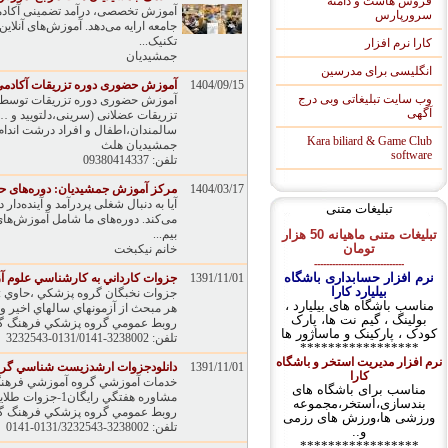
فروش هاست و دامنه
آموزش تخصصی، درآمد تضمینی آکادمی
سرورپارس
جامعه ارایه می‌دهد. آموزش‌های آنلای
تکنیک...
کارا نرم افزار
جمشیدیان
انگلیسی برای مدرسین
1404/09/15
آموزش حضوری دوره تزریقات آکادم
وب سایت تبلیغاتی وبی درج
آموزش حضوری دوره تزریقات توسط 
آگهی
تزریقات عضلانی (سرینی،دلتویید و …
سالمندان،اطفال و افراد درشت اندام 
Kara biliard & Game Club
جمشیدیان هلث
software
تلفن: 09380414337
1404/03/17
مرکز آموزش جمشیدیان: دوره‌های ح
آیا به دنبال شغلی پردرآمد و آینده‌د
تبلیغات متنی
می‌کند. دوره‌های ما شامل آموزش‌های
بیم...
تبلیغات متنی ماهیانه 50 هزار
تومان
خانم نیکبخت
------------------------------
نرم افزار حسابداری باشگاه
1391/11/01
جزوات کارداني به کارشناسي علوم آ
بیلیارد کارا
مناسب باشگاه های بیلیارد ،
هر مبحث از آزمونهاي سالهاي اخير وزا
بولینگ ، گیم نت ها، پارک
روبط عمومي گروه پزشكي فرهنگ گ
کودک ، پارکینک و ماساژور ها
تلفن: 3238002-0131/0141-3232543
*****************
نرم افزار مدیریت استخر و باشگاه
1391/11/01
دانلودجزوات ارشدزيست شناسي گرا
کارا
مناسب برای باشگاه های
مشاوره هفتگي رايگان1-جزوات طلايي نخبگان از منابع معرفي شده : اين جزوات شامل کليه نکات ...
بندسازی،استخر،مجموعه
روبط عمومي گروه پزشكي فرهنگ گ
ورزشی ها،ورزش های رزمی
تلفن: 3238002-0131/3232543-0141
و..
*****************