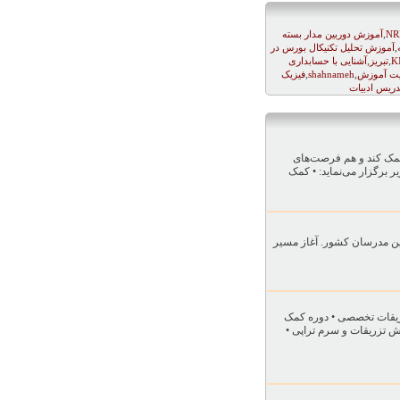
,
NR
آموزش دوربین مدار بسته
,
آموزش تحلیل تکنیکال بورس در
,
,
K
تبریز
آشنایی با حسابداری
,
,
ت آموزش
shahnameh
فیزیک
دریس ادبیات
ن کمک کند و هم فرصت‌های
ر برگزار می‌نماید: • کمک
ین مدرسان کشور. آغاز مسیر
ریقات تخصصی • دوره کمک
ش تزریقات و سرم تراپی •