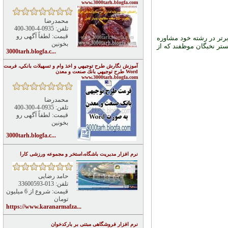
www.3000tarh.blogfa.com
محمدرضا
تلفن: 0935-4-300-400
قیمت: لطفاً آگهی رو
برتر در رشته خود مشاوره
بخونین
ستر نخبگان موظفند که از
3000tarh.blogfa.c...
آموزش نگارش طرح توجيهي و اخذ وام و تسهيلات بانكي، فرمت
Word طرح توجيهي بانك صنعت و معدن
www.3000tarh.blogfa.com
محمدرضا
تلفن: 0935-4-300-400
قیمت: لطفاً آگهی رو
بخونین
3000tarh.blogfa.c...
نرم افزار مدیریت باشگاه،استخر و مجموعه ورزشی کارا
حامد رضایی
تلفن: 013-33600593
قیمت: شروع از 6 میلیون
تومان
https://www.karanarmafza...
نرم افزار فروشگاهی مبتنی بر بارکدخوان