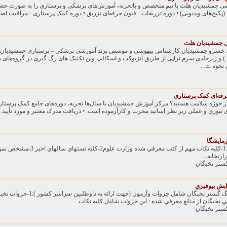
 جمشیدیان هلث با تیم متخصص و باتجربه، آموزش‌های پزشکی و پرستاری را به صورت حضوری
ن (پکیج‌های ویدیویی) • دوره تزریقات - فنون حرفه‌ای تزریق • دوره کمک پرستاری - مراقبت اصول
ی جمشیدیان هلث
خسرو جمشیدیان کارشناس بیهوشی و موسس برند آموزشی پزشکی – پرستاری جمشیدیان هلث
) و زیرجلدی سرم تراپی از طریق آنژیوکت و اسکالپ وین تکنیک های رگ گیری در گروه‌های م
نحوه ت...
رفه‌ای کمک پرستاری
ار در حوزه سلامت هستید؟ مرکز آموزش جمشیدیان با سال‌ها تجربه، دوره‌های جامع کمک پرستاری
 تیوری و عملی زیر نظر اساتید مجرب و کارآزموده است. • دریافت مدرک معتبر و مورد تأیید م
زمايشگا
جزوات نخبگان گروه پزشکي ،حاوي :1-کليه نک
رتخانه...
ستر نخبگان
يش بيوفيزي
ستر نخبگان