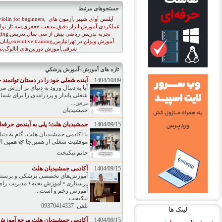
جستجوهای مرتبط
,
,
آیلتس آوای شهیر
آزمون های
violin for beginners
,
,
,
عملکردی
آموزش ابزار دقیق
مذهب جعفری
سه تار نوا
,
,
تجربه تدریس ریاضی بیش از سی سال
تدریس
ging
,
,
آموزش ویولن در تهرانپارس
executive training
پایان
,
,
شرقی
آموزش دوربین‌های آنالوگ
ت
تازه های آموزش>آموزش پزشكي
1404/10/09
آینده شغلی خود را در دستان توانمند 
آیا به دنبال ورود به دنیای پر ارزش 
شغلی پایدار و پردرآمدی را برای شما 
پرس...
جمشیدیان
1404/09/15
جمشیدیان هلث؛ پلی به آینده‌ی حرفه‌
با آکادمی جمشیدیان هلث، گام به دن
موفقیت شغلی از همین‌جا 🌿 همین الان ثبت‌نام کنید و آینده‌تان را 
خانم نیکبخت
1404/09/15
آکادمی جمشیدیان هلث
آموزش‌های تخصصی پزشکی و پرستاری
پرستاری • آموزش بخیه • مدیریت راه
آموزش زخم و است...
نیکبخت
تلفن: 09370414337
لینک ها
1404/09/15
آکادمی جمشیدیان هلث مرجع آموزش