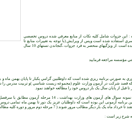
ده : اين جزوات شامل کليه نکات از منابع معرفي شده دروس تخصصي
 هاي زير 10 آزمون سراسري استفاده شده است وپس از ويرايش (با توجه به تغييرات منابع تا
سال 2010)جهت ارائه به داوطلبين آماده گرديده است .از ويژگيهاي منحصر به فرد جزوات ،گنجاندن تستهاي 10 سال
نتي مؤسسه مراجعه فرماييد
:14 مرحله آزمون کشوري به صورتي برنامه ريزي شده است که داوطلبين گرامي يکبار تا پايان بهمن ماه و
 که قصد شرکت در آزمون وزارت علوم (مجموعه زيست شناسي )و تربيت مدرس را دارن
ز تا قبل از پايان سال يک بار دروس خود را مطالعه خواهند نمود.
به منظور آشنایی داوطلبان با شیوه ، نوع و نمونه سوال های آزمون های وزارت 
ک بار دیگر مطالب مرور شوند ( 7 مرحله دوم مرور و دوره کلیه مطالب).
به شرح زیر است :