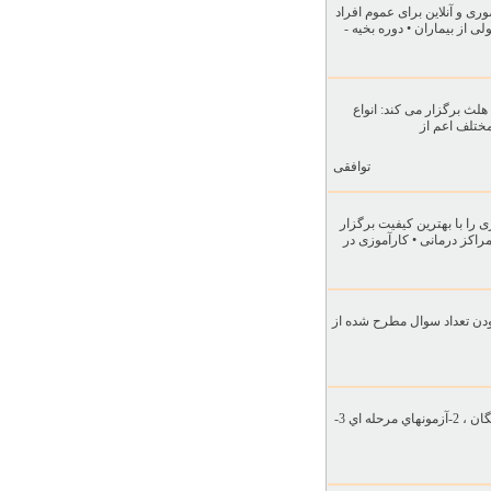
 و آنلاین برای عموم افراد
ی از بیماران • دوره بخیه -
 برگزار می کند: انواع
ختلف اعم از
توافقی
 را با بهترین کیفیت برگزار
راکز درمانی • کارآموزی در
ات مهم از کتب معرفي شده وزارت علوم2-کليه تستهاي سالهاي اخير 3-مشخص نمودن تعداد سوال مطرح شده از
خدمات آموزشي گروه آموزشي فرهنگ گستر نخبگان شامل جزوات وآزمون (جهت ارائه به داوطلبين سراسر کشور ):1-جزوات نخبگان ، 2-آزمونهاي مرحله اي 3-