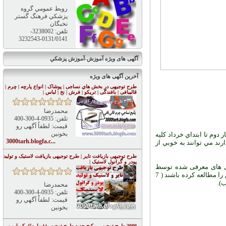
روبط عمومي گروه
پزشكي فرهنگ گستر
نخبگان
تلفن: 3238002-
0131/0141-3232543
آگهی های ویژه آموزش-آموزش پزشكي
آخرین آگهی های ویژه
طرح توجیهی در بخش هاي نساجی | پوشاک | انواع پارچه | چرم |
قالیبافی | بافندگی | تریکو | فرش | نخ | لباس |
محمدرضا
تلفن: 0935-4-300-400
قیمت: لطفاً آگهی رو
بخونین
 بار دوم تا ابتداي خرداد کليه
3000tarh.blogfa.c...
د مي توانند به خوبي از
طرح توجیهی بازیافت تایر | طرح توجیهی بازیافت لاستيک و توليد
پودر و گرانول لاستیک |
بهداشت ، 14 مرحله آزمون مطابق با سرفصل های معرفی شده توسط
وزارتخانه برگزار می گردد. هدف از طراحی این برنامه آزمونی این بوده است که داوطلبان عزیز یک دور تا بهمن ماه تمامی دروس را مطالعه کرده باشند ( 7
محمدرضا
تلفن: 0935-4-300-400
قیمت: لطفاْ آگهي رو
بخونين
3000 طرح توجيهي، پكيج جديد طرح توجيهي(شماره5)، كمياب و